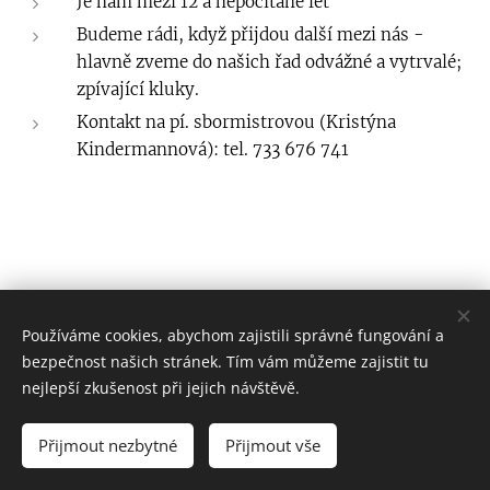
Je nám mezi 12 a nepočítaně let
Budeme rádi, když přijdou další mezi nás -
hlavně zveme do našich řad odvážné a vytrvalé;
zpívající kluky.
Kontakt na pí. sbormistrovou (Kristýna
Kindermannová): tel. 733 676 741
Používáme cookies, abychom zajistili správné fungování a
bezpečnost našich stránek. Tím vám můžeme zajistit tu
B
oskovice,
Masarykovo
nám. 21/20, 68001
nejlepší zkušenost při jejich návštěvě.
boskovice@dieceze.cz
Přijmout nezbytné
Přijmout vše
Vytvořeno službou
Webnode
Cookies