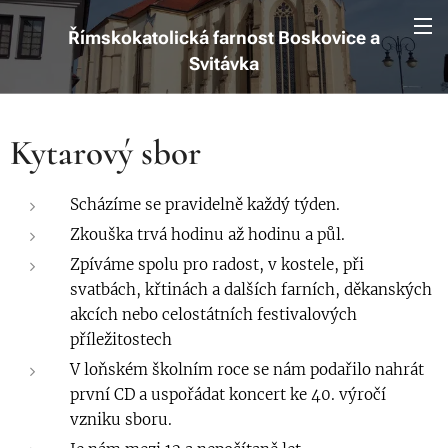
Římskokatolická farnost Boskovice a
Svitávka
Kytarový sbor
Scházíme se pravidelně každý týden.
Zkouška trvá hodinu až hodinu a půl.
Zpíváme spolu pro radost, v kostele, při
svatbách, křtinách a dalších farních, děkanských
akcích nebo celostátních festivalových
příležitostech
V loňském školním roce se nám podařilo nahrát
první CD a uspořádat koncert ke 40. výročí
vzniku sboru.