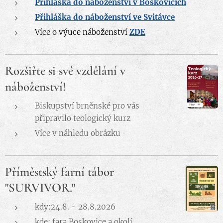
Přihláška do náboženství v Boskovicích
Přihláška do náboženství ve Svitávce
Více o výuce náboženství
ZDE
Rozšiřte si své vzdělání v
náboženství!
Biskupství brněnské pro vás
připravilo teologický kurz
Více v náhledu obrázku
Příměstský farní tábor
"SURVIVOR."
kdy:24.8. - 28.8.2026
kde: fara Boskovice a okolí