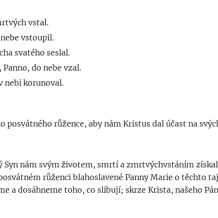
rtvých vstal.
 nebe vstoupil.
cha svatého seslal.
, Panno, do nebe vzal.
v nebi korunoval.
o posvátného růžence, aby nám Kristus dal účast na svých
ý Syn nám svým životem, smrtí a zmrtvýchvstáním získal
posvátném růženci blahoslavené Panny Marie o těchto t
eme a dosáhneme toho, co slibují; skrze Krista, našeho Pá