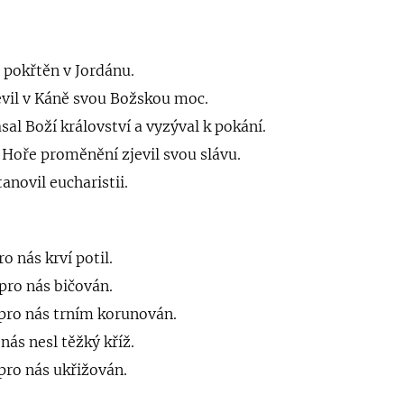
l pokřtěn v Jordánu.
evil v Káně svou Božskou moc.
sal Boží království a vyzýval k pokání.
 Hoře proměnění zjevil svou slávu.
anovil eucharistii.
ro nás krví potil.
 pro nás bičován.
 pro nás trním korunován.
nás nesl těžký kříž.
 pro nás ukřižován.