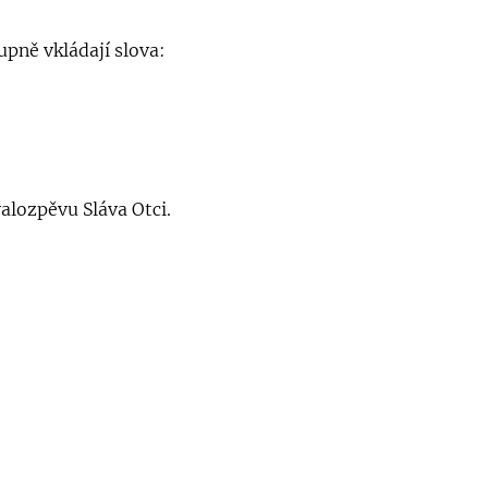
upně vkládají slova:
valozpěvu Sláva Otci.