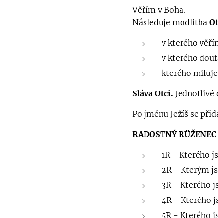
Věřím v Boha.
Následuje modlitba
Ot
v kterého věř
v kterého dou
kterého miluj
Sláva Otci.
Jednotlivé 
Po jménu Ježíš se přid
RADOSTNÝ RŮŽENEC
1R - Kterého j
2R - Kterým jsi
3R - Kterého j
4R - Kterého j
5R - Kterého j