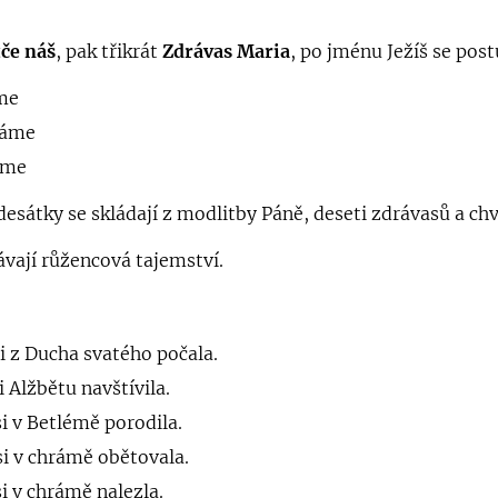
če náš
, pak třikrát
Zdrávas Maria
, po jménu Ježíš se post
íme
fáme
eme
desátky se skládají z modlitby Páně, deseti zdrávasů a ch
ávají růžencová tajemství.
si z Ducha svatého počala.
 Alžbětu navštívila.
si v Betlémě porodila.
si v chrámě obětovala.
si v chrámě nalezla.