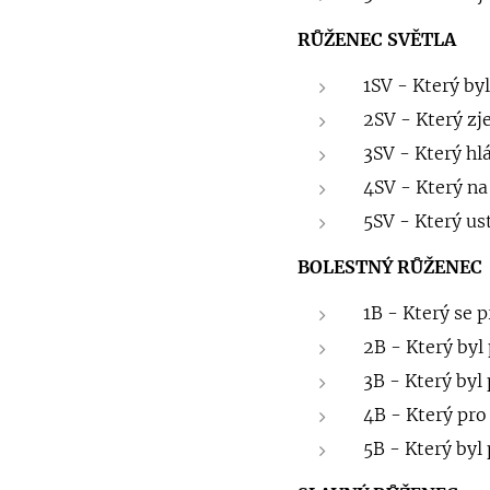
RŮŽENEC SVĚTLA
1SV - Který by
2SV - Který zj
3SV - Který hlá
4SV - Který na
5SV - Který ust
BOLESTNÝ RŮŽENEC
1B - Který se p
2B - Který byl
3B - Který byl
4B - Který pro 
5B - Který byl