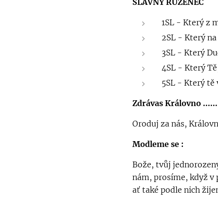
SLAVNÝ RŮŽENEC
1SL - Který z m
2SL - Který na
3SL - Který Du
4SL - Který Tě
5SL - Který tě 
Zdrávas Královno ......
Oroduj za nás, Královn
Modleme se :
Bože, tvůj jednorozen
nám, prosíme, když v 
ať také podle nich žij