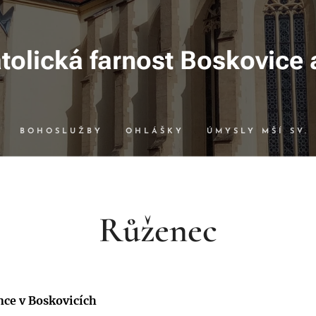
olická farnost Boskovice 
BOHOSLUŽBY
OHLÁŠKY
ÚMYSLY MŠÍ SV.
Růženec
nce v Boskovicích