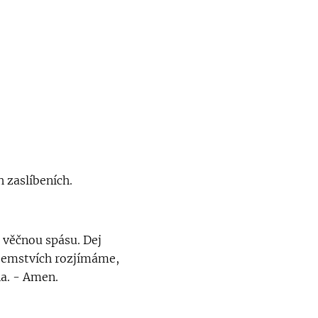
 zaslíbeních.
 věčnou spásu. Dej
ajemstvích rozjímáme,
na. - Amen.