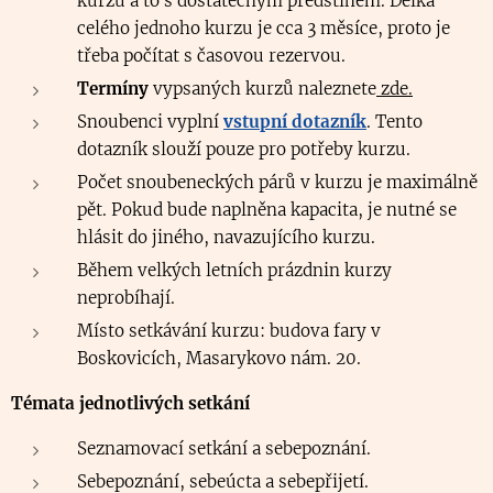
kurzu a to s dostatečným předstihem. Délka
celého jednoho kurzu je cca 3 měsíce, proto je
třeba počítat s časovou rezervou.
Termíny
vypsaných kurzů naleznete
zde.
Snoubenci vyplní
vstupní dotazník
. Tento
dotazník slouží pouze pro potřeby kurzu.
Počet snoubeneckých párů v kurzu je maximálně
pět. Pokud bude naplněna kapacita, je nutné se
hlásit do jiného, navazujícího kurzu.
Během velkých letních prázdnin kurzy
neprobíhají.
Místo setkávání kurzu: budova fary v
Boskovicích, Masarykovo nám. 20.
Témata jednotlivých setkání
Seznamovací setkání a sebepoznání.
Sebepoznání, sebeúcta a sebepřijetí.