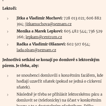
Lektoři:
Jitka a Vladimír Muchovi:
728 013 021; 606 882
394;
jitkamuchova@seznam.cz
Monika a Marek Lepkovi:
605 482 544; 736 529
266;
lepkam@centrum.cz
Radka a Vladimír Olšanovi:
602 507 654;
lada.olsan@seznam.cz
Jednotlivá setkání se konají po domluvě s lektorským
párem. Je třeba, aby:
se snoubenci domluvili s konrétním farářem, kde
hodlají uzavřít sňatek (pokud se jedná o církevní
sňatek).
Následně je třeba se přihlásit lektorskému páru a
domluvit se (telefonicky) na účast v konkrétním