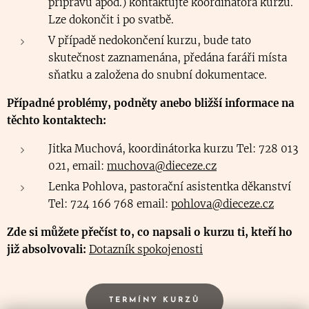
přípravu apod.) kontaktujte koordinátora kurzu.
Lze dokončit i po svatbě.
V případě nedokončení kurzu, bude tato
skutečnost zaznamenána, předána faráři místa
sňatku a založena do snubní dokumentace.
Případné problémy, podněty anebo bližší informace na
těchto kontaktech:
Jitka Muchová, koordinátorka kurzu Tel: 728 013
021, email:
muchova@dieceze.cz
Lenka Pohlova, pastorační asistentka děkanství
Tel: 724 166 768 email:
pohlova@dieceze.cz
Zde si můžete přečíst to, co napsali o kurzu ti, kteří ho
již absolvovali:
Dotazník spokojenosti
TERMÍNY KURZŮ